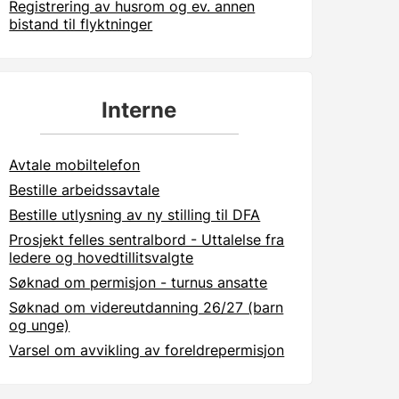
Registrering av husrom og ev. annen
bistand til flyktninger
Interne
Avtale mobiltelefon
Bestille arbeidssavtale
Bestille utlysning av ny stilling til DFA
Prosjekt felles sentralbord - Uttalelse fra
ledere og hovedtillitsvalgte
Søknad om permisjon - turnus ansatte
Søknad om videreutdanning 26/27 (barn
og unge)
Varsel om avvikling av foreldrepermisjon