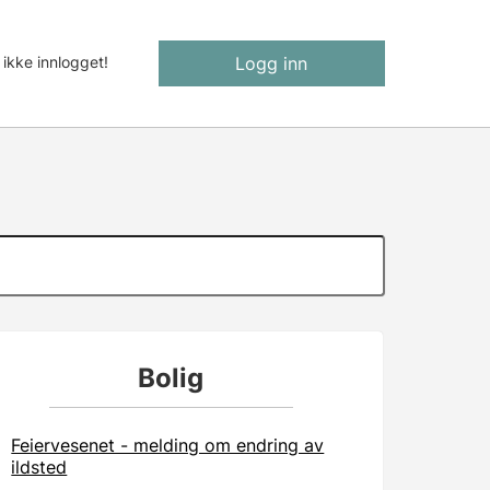
 ikke innlogget!
Logg inn
Bolig
Feiervesenet - melding om endring av
ildsted